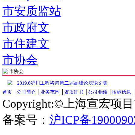
市安质监站
市政府文
市住建文
市协会
市协会
2019.6沪川工程咨询第二届高峰论坛论文集
首页
│
公司简介
│
业务范围
│
资质证书
│
公司业绩
│
招标信息
Copyright:©上海宣
备案号：
沪ICP备190009